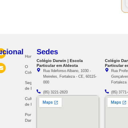
tucional
Sedes
Home
Colégio Darwin | Escola
Colégio Dar
Particular em Aldeota
Particular 
O
Rua Ildefonso Albano, 1030 -
Rua Profe
Colégio
Meireles, Fortaleza - CE, 60115-
Gonçalves,
000
Fortaleza
Segmentos
de Ensino
(85) 3221-2820
(85) 3771
Cultura
de Paz
Portal
Darwin