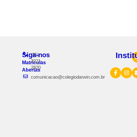
Siga-nos
Insti
(85)
3221-
Matrículas
2820
Abertas
comunicacao@colegiodarwin.com.br