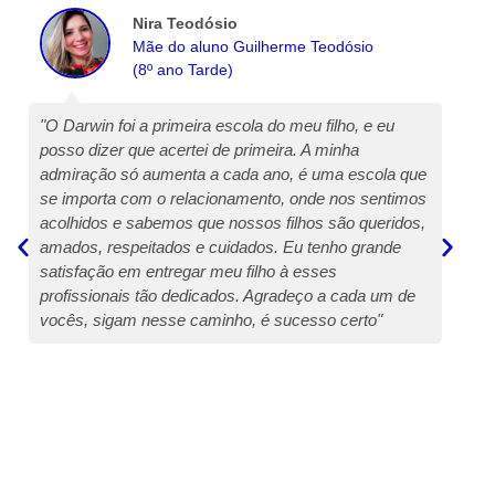
Nira Teodósio
Mãe do aluno Guilherme Teodósio
(8º ano Tarde)
"O Darwin foi a primeira escola do meu filho, e eu
“
posso dizer que acertei de primeira. A minha
t
admiração só aumenta a cada ano, é uma escola que
p
se importa com o relacionamento, onde nos sentimos
f
acolhidos e sabemos que nossos filhos são queridos,
D
amados, respeitados e cuidados. Eu tenho grande
s
satisfação em entregar meu filho à esses
p
profissionais tão dedicados. Agradeço a cada um de
t
vocês, sigam nesse caminho, é sucesso certo"
e
c
d
d
q
c
m