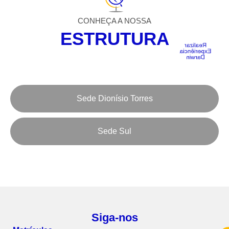
Comprovante
sinta-
se
de
CONHEÇA A NOSSA
acolhido.
residência,
ESTRUTURA
RG
Realizar
e
Experiência
Darwin
CPF;
Sede Aldeota
Realizar
Experiência
Sede Dionísio Torres
Darwin
Sede Sul
Siga-nos