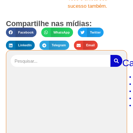
sucesso também.
Compartilhe nas mídias:
Facebook
WhatsApp
Twitter
LinkedIn
Telegram
Email
Ca