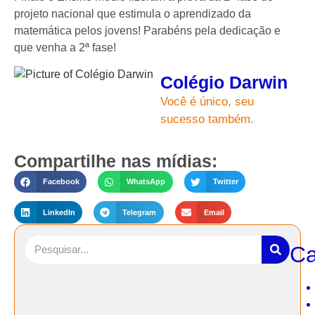
projeto nacional que estimula o aprendizado da
matemática pelos jovens! Parabéns pela dedicação e
que venha a 2ª fase!
Colégio Darwin
Você é único, seu
sucesso também.
Compartilhe nas mídias:
Facebook
WhatsApp
Twitter
LinkedIn
Telegram
Email
Ca