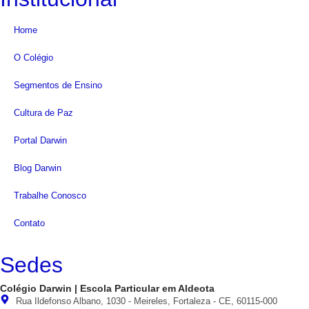
Home
O Colégio
Segmentos de Ensino
Cultura de Paz
Portal Darwin
Blog Darwin
Trabalhe Conosco
Contato
Sedes
Colégio Darwin | Escola Particular em Aldeota
Rua Ildefonso Albano, 1030 - Meireles, Fortaleza - CE, 60115-000