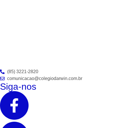
(85) 3221-2820
comunicacao@colegiodarwin.com.br
Siga-nos