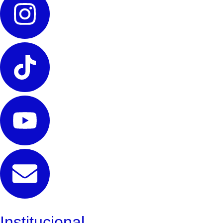
Institucional