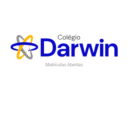
Matrículas Abertas