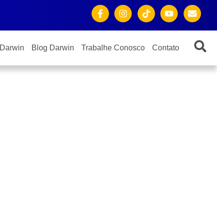
 Darwin
Blog Darwin
Trabalhe Conosco
Contato