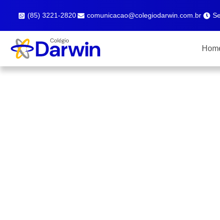
(85) 3221-2820
comunicacao@colegiodarwin.com.br
Se
Hom