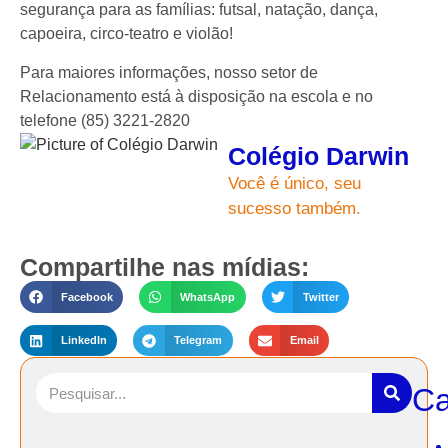
segurança para as famílias: futsal, natação, dança,
capoeira, circo-teatro e violão!
Para maiores informações, nosso setor de
Relacionamento está à disposição na escola e no
telefone (85) 3221-2820
Colégio Darwin
Você é único, seu
sucesso também.
Compartilhe nas mídias:
Facebook
WhatsApp
Twitter
LinkedIn
Telegram
Email
Ca