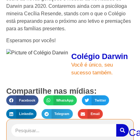
Darwin para 2020. Contaremos ainda com a psicóloga
mineira Cecília Resende, stands com o que o Colégio
está preparando para o próximo ano letivo e premiações
para as famílias presentes.
Esperamos por vocês!
Colégio Darwin
Você é único, seu
sucesso também.
Compartilhe nas mídias:
Facebook
WhatsApp
Twitter
LinkedIn
Telegram
Email
Ca