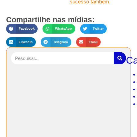
sucesso também.
Compartilhe nas mídias:
Facebook
WhatsApp
Twitter
LinkedIn
Telegram
Email
Ca