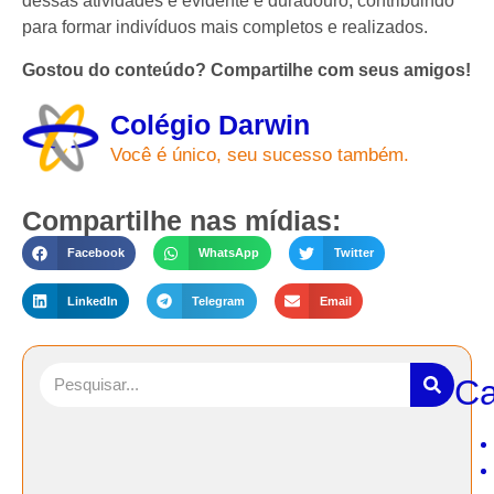
dessas atividades é evidente e duradouro, contribuindo
para formar indivíduos mais completos e realizados.
Gostou do conteúdo? Compartilhe com seus amigos!
Colégio Darwin
Você é único, seu sucesso também.
Compartilhe nas mídias:
Facebook
WhatsApp
Twitter
LinkedIn
Telegram
Email
Ca