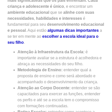
mais significativas que os pais enfrentam.
Cada
criança e adolescente é único
, e encontrar um
ambiente educacional
que se
alinhe com suas
necessidades
,
habilidades e interesses
é
fundamental para seu
desenvolvimento educacional
e pessoal
. Aqui estão
algumas dicas importantes
a
se ter em mente ao
escolher a escola ideal para o
seu filho
.
Atenção à Infraestrutura da Escola:
é
importante avaliar se a estrutura é acolhedora e
abraça as necessidades do seu filho.
Metodologia de Ensino:
entender qual a
proposta de ensino e como será abordado e
acompanhado o desenvolvimento da criança.
Atenção ao Corpo Docente:
entender se são
capacitados para exercer as funções, entender
os perfis e até se a escola tem o compromisso
com formações continuadas.
Rotina Escolar:
entender como acontece a