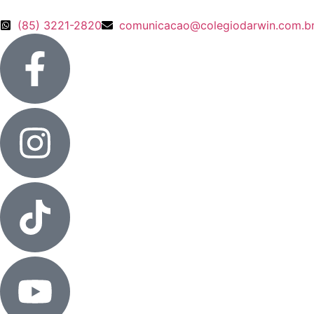
(85) 3221-2820
comunicacao@colegiodarwin.com.b