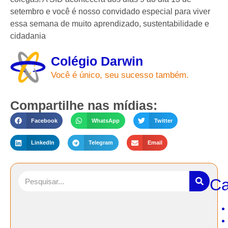
setembro e você é nosso convidado especial para viver
essa semana de muito aprendizado, sustentabilidade e
cidadania
Colégio Darwin
Você é único, seu sucesso também.
Compartilhe nas mídias:
Facebook
WhatsApp
Twitter
LinkedIn
Telegram
Email
Ca