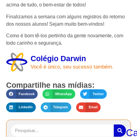
acima de tudo, o bem-estar de todos!
Finalizamos a semana com alguns registros do retorno
dos nossos alunos! Sejam muito bem-vindos!
Como é bom tê-los pertinho da gente novamente, com
todo carinho e segurança.
Colégio Darwin
Você é único, seu sucesso também.
Compartilhe nas mídias:
Facebook
WhatsApp
Twitter
LinkedIn
Telegram
Email
Ca