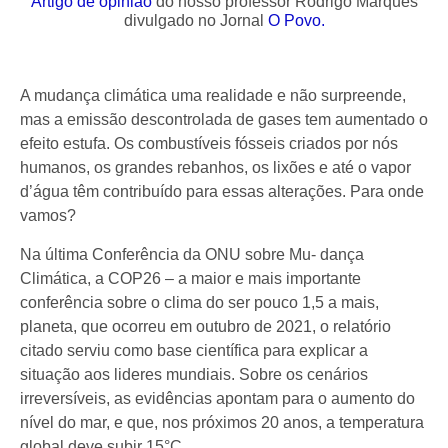
Artigo de opinião
do nosso professor Rodrigo Marques
divulgado no Jornal
O Povo.
A mudança climática uma realidade e não surpreende,
mas a emissão descontrolada de gases tem aumentado o
efeito estufa. Os combustíveis fósseis criados por nós
humanos, os grandes rebanhos, os lixões e até o vapor
d’água têm contribuído para essas alterações. Para onde
vamos?
Na última Conferência da ONU sobre Mu- dança
Climática, a COP26 – a maior e mais importante
conferência sobre o clima do ser pouco 1,5 a mais,
planeta, que ocorreu em outubro de 2021, o relatório
citado serviu como base científica para explicar a
situação aos lideres mundiais. Sobre os cenários
irreversíveis, as evidências apontam para o aumento do
nível do mar, e que, nos próximos 20 anos, a temperatura
global deve subir 15°C