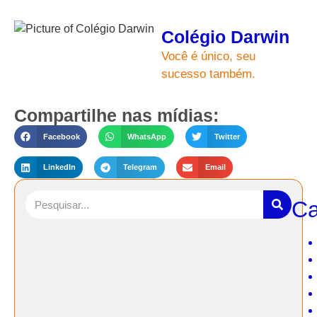
Colégio Darwin
Você é único, seu
sucesso também.
Compartilhe nas mídias:
Facebook
WhatsApp
Twitter
LinkedIn
Telegram
Email
Ca