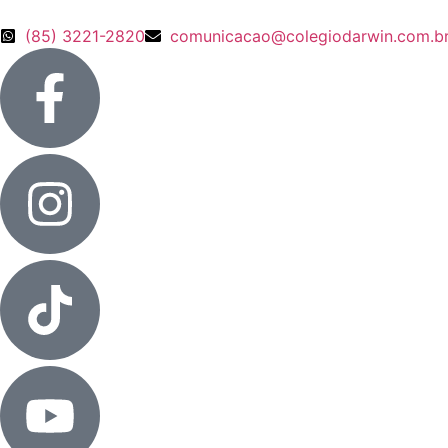
(85) 3221-2820
comunicacao@colegiodarwin.com.b